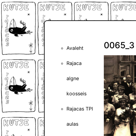
0065_3
Avaleht
Rajaca
algne
koosseis
Rajacas TPI
aulas