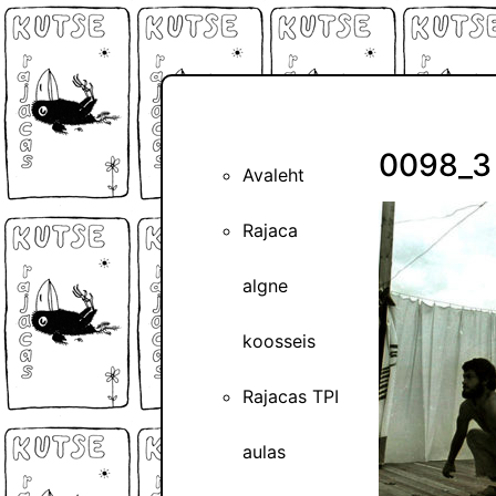
0098_3
Avaleht
Rajaca
algne
koosseis
Rajacas TPI
aulas