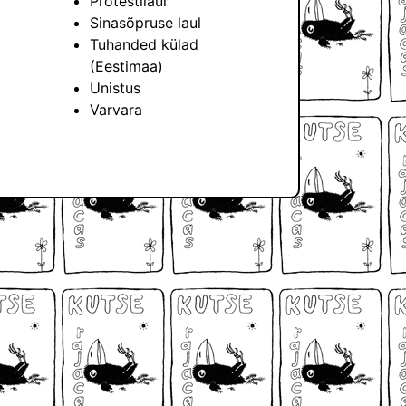
Protestilaul
Sinasõpruse laul
Tuhanded külad
(Eestimaa)
Unistus
Varvara