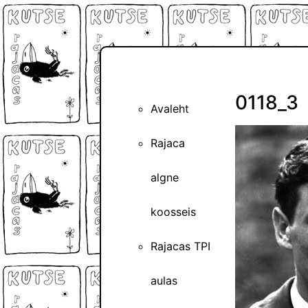
0118_3
Avaleht
Rajaca
algne
koosseis
Rajacas TPI
aulas