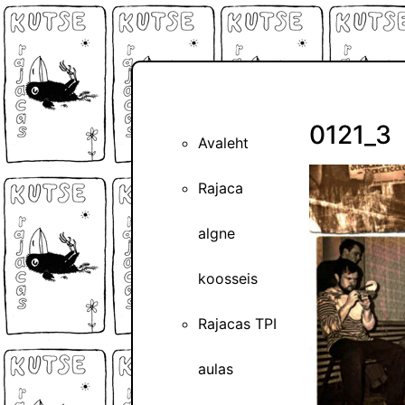
0121_3
Avaleht
Rajaca
algne
koosseis
Rajacas TPI
aulas