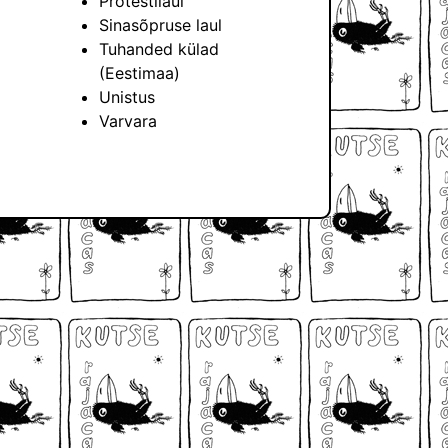
Protestilaul
Sinasõpruse laul
Tuhanded külad
(Eestimaa)
Unistus
Varvara