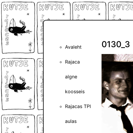
0130_3
Avaleht
Rajaca
algne
koosseis
Rajacas TPI
aulas