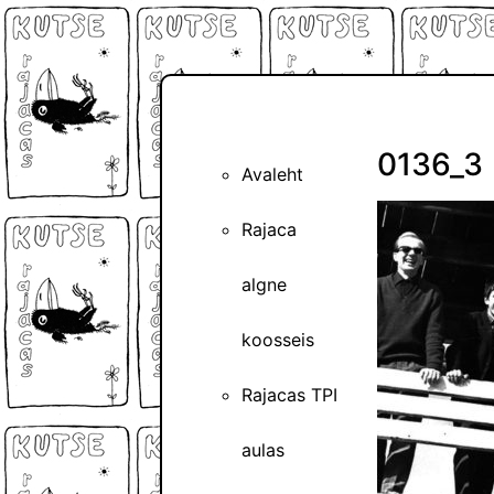
0136_3
Avaleht
Rajaca
algne
koosseis
Rajacas TPI
aulas