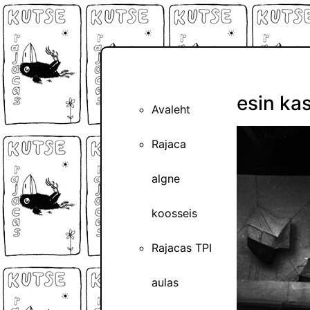
esin ka
Avaleht
Rajaca
algne
koosseis
Rajacas TPI
aulas