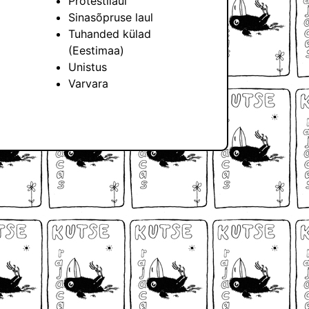
Protestilaul
Sinasõpruse laul
Tuhanded külad
(Eestimaa)
Unistus
Varvara